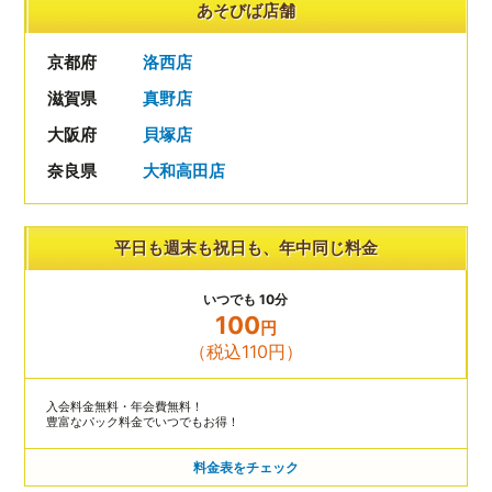
あそびば店舗
京都府
洛西店
滋賀県
真野店
大阪府
貝塚店
奈良県
大和高田店
平日も週末も祝日も、年中同じ料金
いつでも 10分
100
円
（税込110円）
入会料金無料・年会費無料！
豊富なパック料金でいつでもお得！
料金表をチェック