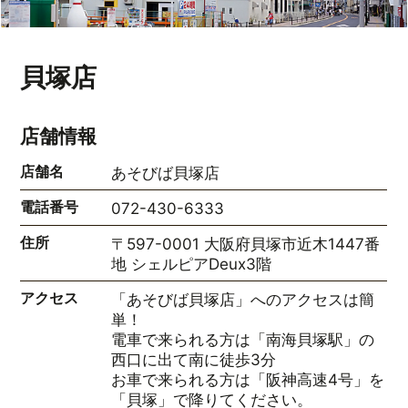
貝塚店
店舗情報
店舗名
あそびば貝塚店
電話番号
072-430-6333
住所
〒597-0001 大阪府貝塚市近木1447番
地 シェルピアDeux3階
アクセス
「あそびば貝塚店」へのアクセスは簡
単！
電車で来られる方は「南海貝塚駅」の
西口に出て南に徒歩3分
お車で来られる方は「阪神高速4号」を
「貝塚」で降りてください。